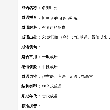
成语名称：
名卿巨公
成语拼音：
[míng qīng jù gōng]
成语解释：
有名声的权贵
成语出处：
宋·欧阳修《序》：“自明道、景佑以来
成语例句：
是否常用：
一般成语
感情褒贬：
中性成语
成语词性：
作主语、宾语、定语；指高官
结构类型：
联合式成语
形成年代：
古代成语
标准拼音：