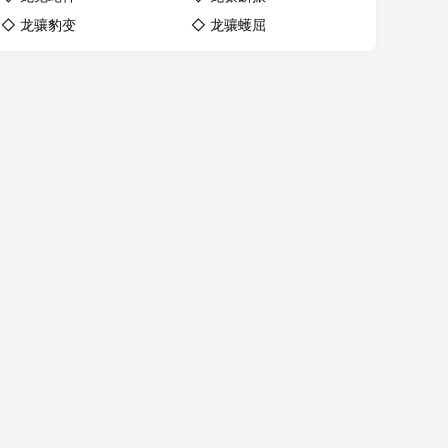
◇
龙骧豹变
◇
龙骧蠖屈