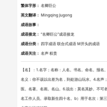
繁体字形：
名卿巨公
英文翻译：
Mingqing Jugong
成语故事：
成语接龙：
“名卿巨公”成语接龙
成语分类：
四字成语 联合式成语 M开头的成语
成语关注：
名声 权贵
【名】：1.名字；名称：人名。书名。命名。报名。
名义：你不该以出差为名，到处游山玩水。4.名声
医。名著。名画。名山。6.说出：莫名其妙。不可名
名工作人员。录取新生四十名。b）用于名次：第三