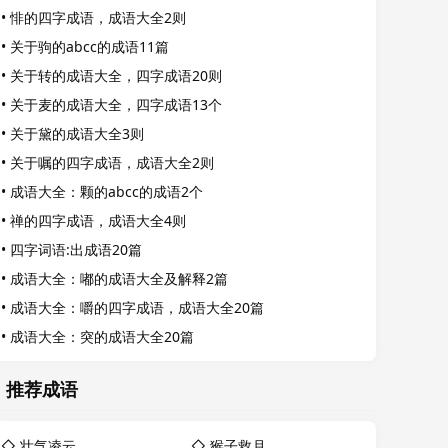
•
悱的四字成语，成语大全2则
•
关于驹的abcc的成语11篇
•
关于转的成语大全，四字成语20则
•
关于麦的成语大全，四字成语13个
•
关于黛的成语大全3则
•
关于嘱的四字成语，成语大全2则
•
成语大全：颗的abcc的成语2个
•
禅的四字成语，成语大全4则
•
四字词语:出成语20篇
•
成语大全：嘟的成语大全及解释2篇
•
成语大全：嚼的四字成语，成语大全20篇
•
成语大全：突的成语大全20篇
推荐成语
◇
壮气凌云
◇
猴子救月