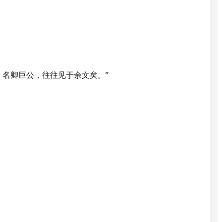
，名卿巨公，往往见于余文矣。”