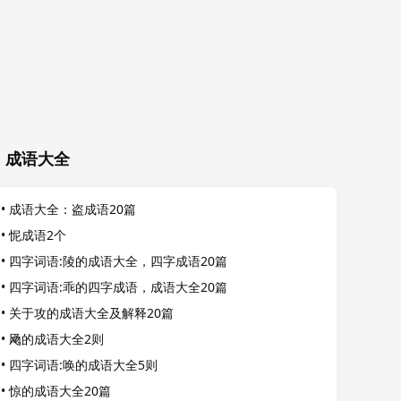
成语大全
•
成语大全：盗成语20篇
•
怩成语2个
•
四字词语:陵的成语大全，四字成语20篇
•
四字词语:乖的四字成语，成语大全20篇
•
关于攻的成语大全及解释20篇
•
飏的成语大全2则
•
四字词语:唤的成语大全5则
•
惊的成语大全20篇