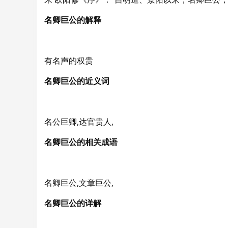
名卿巨公的解释
有名声的权贵
名卿巨公的近义词
名公巨卿,达官贵人,
名卿巨公的相关成语
名卿巨公,文章巨公,
名卿巨公的详解