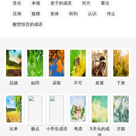
音乐
本领
老子的成语
对方
看法
压倒
狐狸
形体
听到
认识
停止
醒世恒言的成语
品德
如同
采取
不可
发展
下来
出来
极点
小学生成语
考虑
X开头的成
才能
语