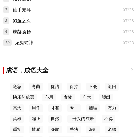
7
07/23
袖手充耳
8
07/23
鲍鱼之次
9
07/23
赫赫扬扬
10
07/23
龙鬼蛇神
成语，成语大全

危急
弯曲
廉洁
保持
不会
返回
快乐的成语
心思
食物
广大
颠倒
高大
用作
才智
专一
牺牲
有力
英雄
端正
自然
T开头的成语
不得
重复
情感
夺取
手法
混乱
老师