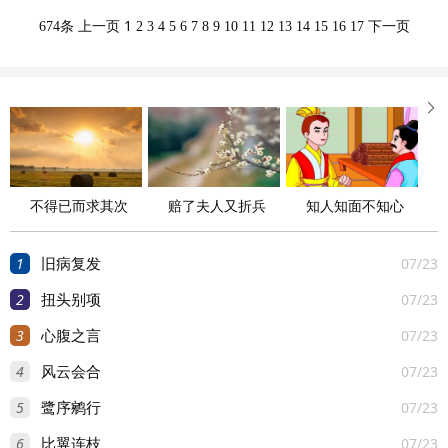
1
674条
上一页
2
3
4
5
6
7
8
9
10
11
12
13
14
15
16
17
下一页

不得已而求其次
赔了夫人又折兵
知人知面不知心
1
07/23
旧病复发
2
07/23
扭头别项
3
07/23
心腹之言
4
07/23
风云会合
5
07/23
鹭序鹓行
6
07/23
比翼连枝