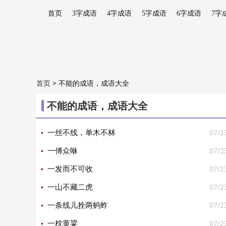
首页
3字成语
4字成语
5字成语
6字成语
7字
>
不能的成语，成语大全
首页
不能的成语，成语大全
07/2
一丝不线，单木不林
07/2
一傅众咻
07/2
一发而不可收
07/2
一山不藏二虎
07/2
一条线儿拴两蚂蚱
07/2
一枕黄粱