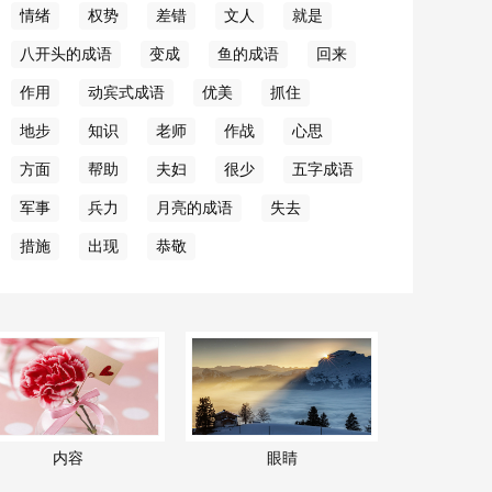
情绪
权势
差错
文人
就是
八开头的成语
变成
鱼的成语
回来
作用
动宾式成语
优美
抓住
地步
知识
老师
作战
心思
方面
帮助
夫妇
很少
五字成语
军事
兵力
月亮的成语
失去
措施
出现
恭敬
内容
眼睛