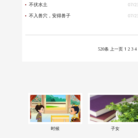
07/2
不伏水土
07/2
不入兽穴，安得兽子
1
520条
上一页
2
3
4
时候
子女