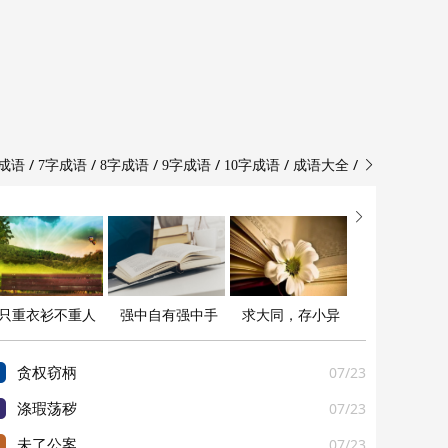
/
/
/
/
/
/
字成语
7字成语
8字成语
9字成语
10字成语
成语大全


只重衣衫不重人
强中自有强中手
求大同，存小异
07/23
贪权窃柄
07/23
涤瑕荡秽
07/23
未了公案