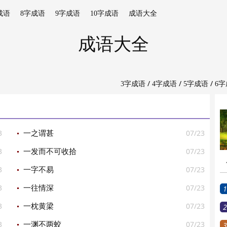
成语
8字成语
9字成语
10字成语
成语大全
成语大全
/
/
/
3字成语
4字成语
5字成语
6
3
07/23
一之谓甚
3
07/23
一发而不可收拾
3
07/23
一字不易
3
07/23
一往情深
1
3
07/23
一枕黄梁
2
3
07/23
一渊不两蛟
3