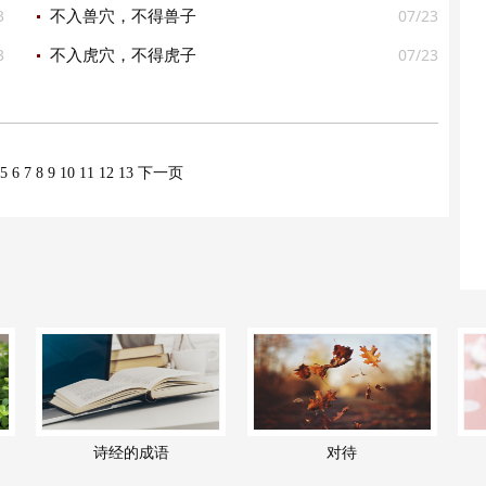
3
07/23
不入兽穴，不得兽子
3
07/23
不入虎穴，不得虎子
5
6
7
8
9
10
11
12
13
下一页
诗经的成语
对待