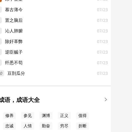
07/23
慕古薄今
07/23
置之脑后
07/23
沁人肺腑
07/23
除奸革弊
07/23
逆臣贼子
07/23
纤悉不苟
0
07/23
豆剖瓜分
成语，成语大全

修养
参见
渊博
正义
值得
忠诚
人情
勤奋
穷尽
折断