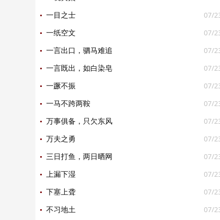
07/2
一目之士
07/2
一纸空文
07/2
一言出口，驷马难追
07/2
一言既出，如白染皂
07/2
一蹶不振
07/2
一马不跨两鞍
07/2
万事俱备，只欠东风
07/2
万夫之勇
07/2
三日打鱼，两日晒网
07/2
上漏下湿
07/2
下塞上聋
07/2
不习地土