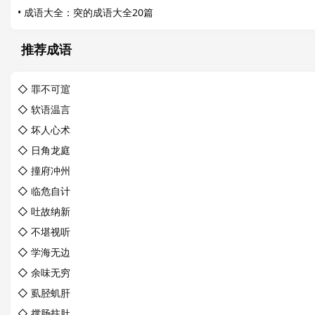
•
成语大全：突的成语大全20篇
推荐成语
◇
罪不可逭
◇
软语温言
◇
坏人心术
◇
日角龙庭
◇
撞府冲州
◇
临危自计
◇
吐故纳新
◇
不堪视听
◇
学海无边
◇
余味无穷
◇
虱胫虮肝
◇
撑肠拄肚