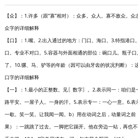
【众】：1.许多（跟“寡”相对）：众多。众人。寡不敌众。众
众字的详细解释
【口】：1.嘴。2.出入通过的地方：门口。海口。3.特指
口。专业不对口。5.容器与外面相通的部位：碗口儿。瓶子口儿
了。10.骡、马、驴等的年龄（因可以由牙齿的状况判断）：
口字的详细解释
【一】：1.最小的正整数。见〖数字〗。2.表示同一：咱们
路平安。一屋子人。一身的汗。5.表示专一：一心一意。6.
一歇。笑一笑。让我闻一闻。b）用在动词之后，动量词之前
果）：一跳跳了过去。一脚把它踢开。他在旁边一站，再也不说