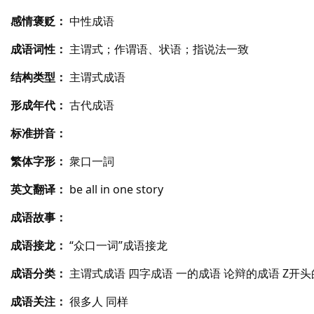
感情褒贬：
中性成语
成语词性：
主谓式；作谓语、状语；指说法一致
结构类型：
主谓式成语
形成年代：
古代成语
标准拼音：
繁体字形：
衆口一詞
英文翻译：
be all in one story
成语故事：
成语接龙：
“众口一词”成语接龙
成语分类：
主谓式成语 四字成语 一的成语 论辩的成语 Z开
成语关注：
很多人 同样