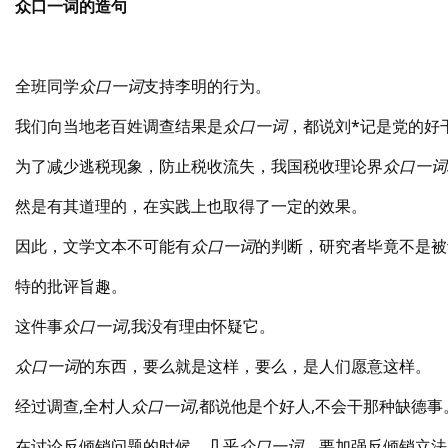
众口一词的造句
全班同学
众口一词
支持李明的行为。
我们向当地老百姓调查结果是
众口一词
，都说刘*记是党的好
为了减少逃税现象，防止税收流失，我国税收理论界
众口一词
然是有其道理的，在实践上也取得了一定的效果。
因此，文学文本不可能有
众口一词
的判断，研究者毕竟不是被
特的批评旨趣。
这件事
众口一词
,我没有理由怀疑它。
众口一词
的东西，要么就是这样，要么，是人们愿意这样。
经过调查,全村人
众口一词
,都说他是个好人,不会干那种缺德事
在讨论反倾销问题的时候，几乎
众口一词
，要加强反倾销立法