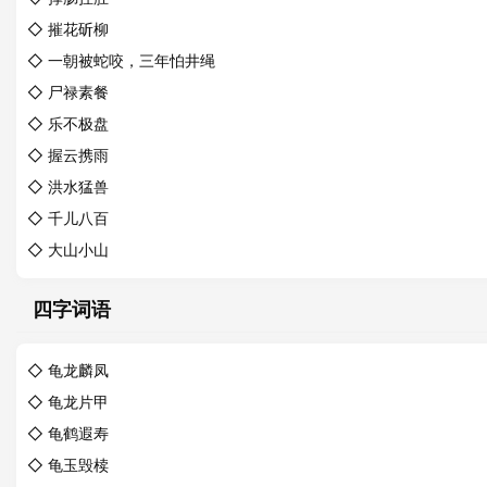
◇
摧花斫柳
◇
一朝被蛇咬，三年怕井绳
◇
尸禄素餐
◇
乐不极盘
◇
握云携雨
◇
洪水猛兽
◇
千儿八百
◇
大山小山
四字词语
◇
龟龙麟凤
◇
龟龙片甲
◇
龟鹤遐寿
◇
龟玉毁椟