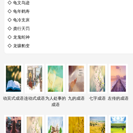
◇
龟文鸟迹
◇
龟年鹤寿
◇
龟冷支床
◇
龚行天罚
◇
龙鬼蛇神
◇
龙骧豹变
动宾式成语
连动式成语
为人处事的
九的成语
七字成语
左传的成语
成语