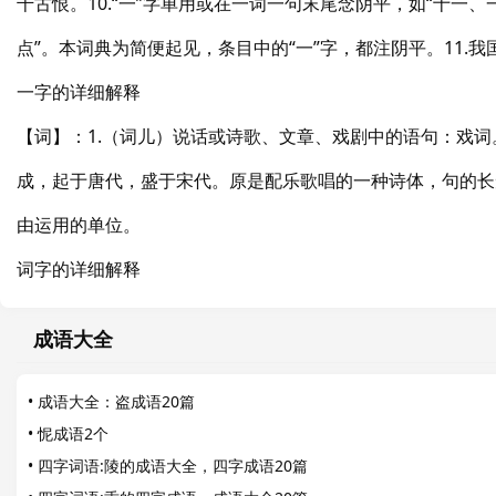
千古恨。10.“一”字单用或在一词一句末尾念阴平，如“十一
点”。本词典为简便起见，条目中的“一”字，都注阴平。11.
一字的详细解释
【词】：1.（词儿）说话或诗歌、文章、戏剧中的语句：戏
成，起于唐代，盛于宋代。原是配乐歌唱的一种诗体，句的长
由运用的单位。
词字的详细解释
成语大全
•
成语大全：盗成语20篇
•
怩成语2个
•
四字词语:陵的成语大全，四字成语20篇