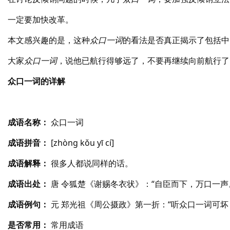
一定要加快改革。
本文感兴趣的是，这种
众口一词
的看法是否真正揭示了包括中
大家
众口一词
，说他已航行得够远了，不要再继续向前航行了
众口一词的详解
成语名称：
众口一词
成语拼音：
[zhòng kǒu yī cí]
成语解释：
很多人都说同样的话。
成语出处：
唐 令狐楚《谢赐冬衣状》：“自臣而下，万口一声
成语例句：
元 郑光祖《周公摄政》第一折：“听众口一词可坏
是否常用：
常用成语