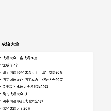
成语大全
•
成语大全：盗成语20篇
•
怩成语2个
•
四字词语:陵的成语大全，四字成语20篇
•
四字词语:乖的四字成语，成语大全20篇
•
关于攻的成语大全及解释20篇
•
飏的成语大全2则
•
四字词语:唤的成语大全5则
•
惊的成语大全20篇