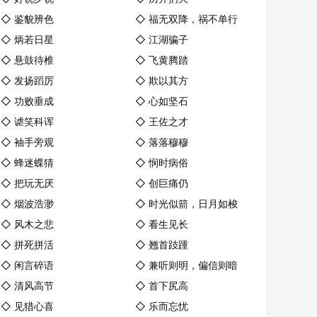
◇
鉴貌辨色
◇
福无双降，祸不单行
◇
炳若日星
◇
江湖骗子
◇
悬鼓待椎
◇
飞黄腾踏
◇
发扬蹈厉
◇
欺以其方
◇
功败垂成
◇
心如坚石
◇
谑笑科诨
◇
王佐之才
◇
袖手旁观
◇
落落穆穆
◇
蜂迷蝶猜
◇
悯时病俗
◇
把玩无厌
◇
创巨痛仍
◇
烟波浩渺
◇
时光似箭，日月如梭
◇
风木之悲
◇
看生见长
◇
拼死拼活
◇
翘首跂踵
◇
闲言碎语
◇
兼听则明，偏信则暗
◇
清风高节
◇
首下尻高
◇
见猎心喜
◇
乐而忘忧