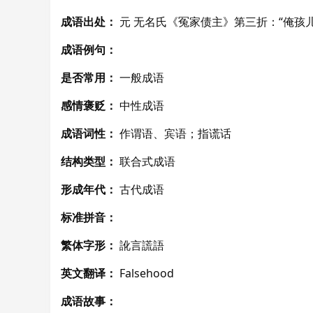
成语出处：
元 无名氏《冤家债主》第三折：“俺孩
成语例句：
是否常用：
一般成语
感情褒贬：
中性成语
成语词性：
作谓语、宾语；指谎话
结构类型：
联合式成语
形成年代：
古代成语
标准拼音：
繁体字形：
訛言謊語
英文翻译：
Falsehood
成语故事：