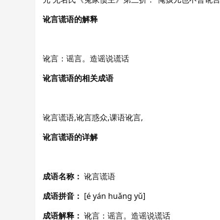
讹言谎语的解释
讹言：谣言。造谣说谎话
讹言谎语的相关成语
讹言谎语,讹言惑众,课语讹言,
讹言谎语的详解
成语名称：
讹言谎语
成语拼音：
[é yán huǎng yǔ]
成语解释：
讹言：谣言。造谣说谎话