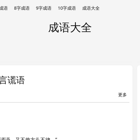
成语
8字成语
9字成语
10字成语
成语大全
成语大全
言谎语
更多
言谎语，又不曾方头不律。”