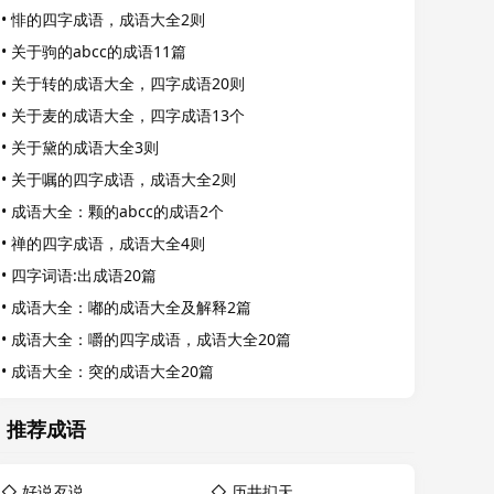
•
悱的四字成语，成语大全2则
•
关于驹的abcc的成语11篇
•
关于转的成语大全，四字成语20则
•
关于麦的成语大全，四字成语13个
•
关于黛的成语大全3则
•
关于嘱的四字成语，成语大全2则
•
成语大全：颗的abcc的成语2个
•
禅的四字成语，成语大全4则
•
四字词语:出成语20篇
•
成语大全：嘟的成语大全及解释2篇
•
成语大全：嚼的四字成语，成语大全20篇
•
成语大全：突的成语大全20篇
推荐成语
◇
好说歹说
◇
历井扪天