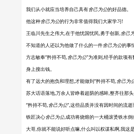
我们从小就应当培养自己具有
舍己为公
的好品德。
他这种
舍己为公
的行为非常值得我们大家学习!
王临川先生之伟大,在于他忧国忧民,勇于创新,
舍己
不知道的人还以为他做了什么的一件
舍己为公
的事
方志敏奉“矜持不苟,
舍己为公
”为准则,经手的款项
身上搜出钱。
有了远大的抱负和理想,才能做到“矜持不苟,
舍己为
苏大话语落地,万余人皆睁着超荫的感眸,整齐往那头
“矜持不苟,
舍己为公
”,这些品质并没有因时间的流
铁匠决心
舍己为公
,成功将烧熔的一大桶滚烫铁水倒
大哥,你就不能说好听点嘛,什么叫以权谋私啊,我这