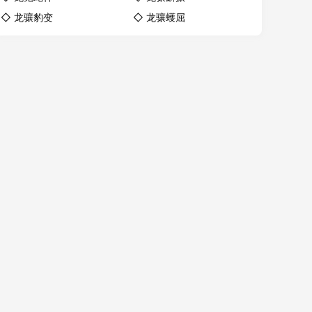
◇
龙骧豹变
◇
龙骧蠖屈