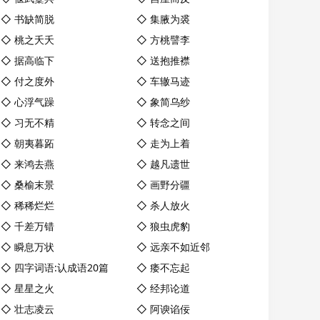
◇
书缺简脱
◇
集腋为裘
◇
桃之夭夭
◇
方桃譬李
◇
据高临下
◇
送抱推襟
◇
付之度外
◇
车辙马迹
◇
心浮气躁
◇
象简乌纱
◇
习无不精
◇
转念之间
◇
朝夷暮跖
◇
走为上着
◇
来鸿去燕
◇
越凡遗世
◇
桑榆末景
◇
画野分疆
◇
稀稀烂烂
◇
杀人放火
◇
千差万错
◇
狼虫虎豹
◇
瞬息万状
◇
远亲不如近邻
◇
四字词语:认成语20篇
◇
痿不忘起
◇
星星之火
◇
经邦论道
◇
壮志凌云
◇
阿谀谄佞