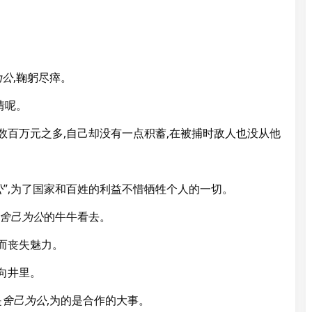
为公
,鞠躬尽瘁。
情呢。
有数百万元之多,自己却没有一点积蓄,在被捕时敌人也没从他
公
”,为了国家和百姓的利益不惜牺牲个人的一切。
舍己为公
的牛牛看去。
逝而丧失魅力。
向井里。
是
舍己为公
,为的是合作的大事。