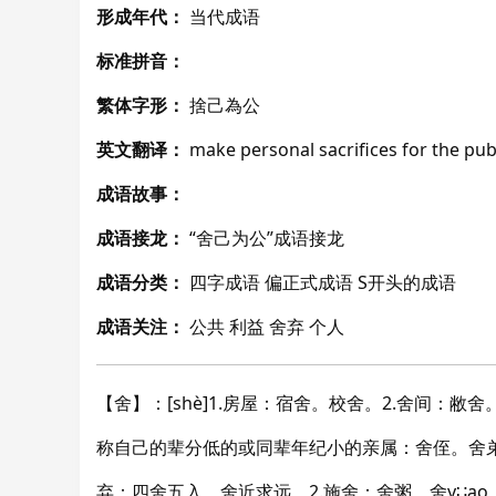
形成年代：
当代成语
标准拼音：
繁体字形：
捨己為公
英文翻译：
make personal sacrifices for the pub
成语故事：
成语接龙：
“舍己为公”成语接龙
成语分类：
四字成语 偏正式成语 S开头的成语
成语关注：
公共 利益 舍弃 个人
【舍】：[shè]1.房屋：宿舍。校舍。2.舍间：敝
称自己的辈分低的或同辈年纪小的亲属：舍侄。舍弟。5
弃：四舍五入。舍近求远。2.施舍：舍粥。舍y∷ao