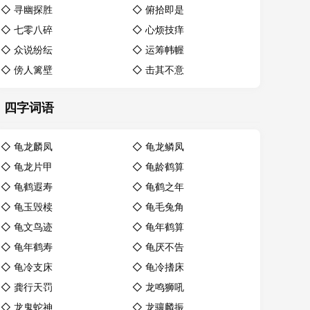
◇
寻幽探胜
◇
俯拾即是
◇
七零八碎
◇
心烦技痒
◇
众说纷纭
◇
运筹帏幄
◇
傍人篱壁
◇
击其不意
四字词语
◇
龟龙麟凤
◇
龟龙鳞凤
◇
龟龙片甲
◇
龟龄鹤算
◇
龟鹤遐寿
◇
龟鹤之年
◇
龟玉毁椟
◇
龟毛兔角
◇
龟文鸟迹
◇
龟年鹤算
◇
龟年鹤寿
◇
龟厌不告
◇
龟冷支床
◇
龟冷搘床
◇
龚行天罚
◇
龙鸣狮吼
◇
龙鬼蛇神
◇
龙骧麟振