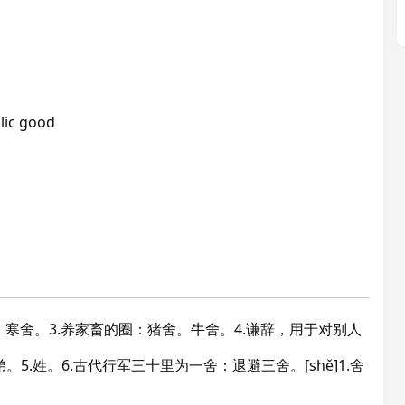
lic good
舍。寒舍。3.养家畜的圈：猪舍。牛舍。4.谦辞，用于对别人
.姓。6.古代行军三十里为一舍：退避三舍。[shě]1.舍
。