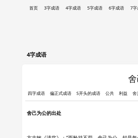
首页
3字成语
4字成语
5字成语
6字成语
7字
4字成语
舍
四字成语
偏正式成语
S开头的成语
公共
利益
舍
舍己为公的出处
方志敏《清贫》：“而矜持不苟，舍己为公，却是每