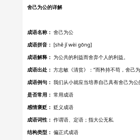
舍己为公的详解
成语名称：
舍己为公
成语拼音：
[shě jǐ wèi gōng]
成语解释：
为公共的利益而舍弃个人的利益。
成语出处：
方志敏《清贫》：“而矜持不苟，舍己
成语例句：
我们从小就应当培养自己具有舍己为公
是否常用：
常用成语
感情褒贬：
贬义成语
成语词性：
作谓语、定语；指大公无私
结构类型：
偏正式成语