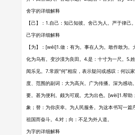
舍字的详细解释
【己】：1.自己：知己知彼。舍己为人。严于律己。
己字的详细解释
【为】：[wéi]1.做：有为。事在人为。敢作敢为
化为乌有。变沙漠为良田。4.是：十寸为一尺。5.
闻乐见。7.常跟“何”相应，表示疑问或感叹：何以
度、范围的副词：大为高兴。广为传播。深为感动。
要。甚为便利。颇为可观。尤为出色。[wèi]1.帮
象；替：为你庆幸。为人民服务。为这本书写一篇序
祖国而奋斗。4.对；向：不足为外人道。
为字的详细解释