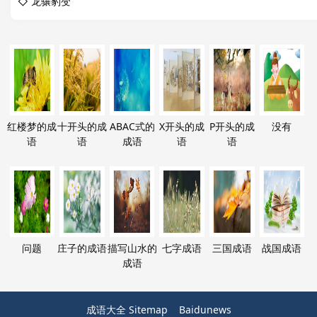
◇
龙骧豹变
红楼梦的成
十开头的成
ABAC式的
X开头的成
P开头的成
没有
语
语
成语
语
语
问题
庄子的成语
描写山水的
七字成语
三国成语
战国成语
成语
成语大全
Sitemap
Baidunews