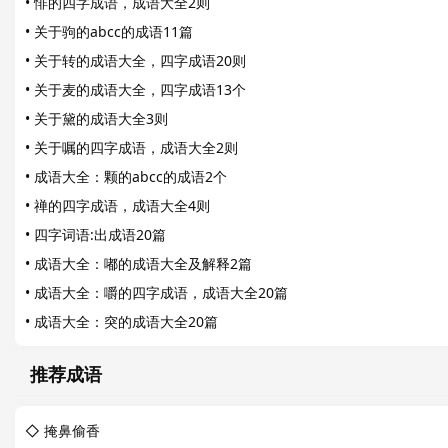
•
悱的四字成语，成语大全2则
•
关于驹的abcc的成语11篇
•
关于转的成语大全，四字成语20则
•
关于麦的成语大全，四字成语13个
•
关于黛的成语大全3则
•
关于嘱的四字成语，成语大全2则
•
成语大全：颗的abcc的成语2个
•
禅的四字成语，成语大全4则
•
四字词语:出成语20篇
•
成语大全：嘟的成语大全及解释2篇
•
成语大全：嚼的四字成语，成语大全20篇
•
成语大全：突的成语大全20篇
推荐成语
◇
掩鼻偷香