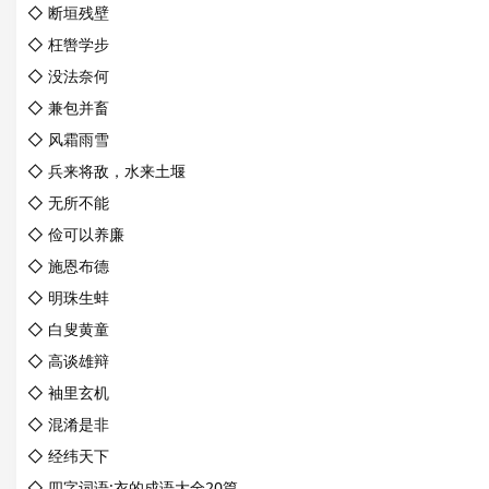
◇
断垣残壁
◇
枉辔学步
◇
没法奈何
◇
兼包并畜
◇
风霜雨雪
◇
兵来将敌，水来土堰
◇
无所不能
◇
俭可以养廉
◇
施恩布德
◇
明珠生蚌
◇
白叟黄童
◇
高谈雄辩
◇
袖里玄机
◇
混淆是非
◇
经纬天下
◇
四字词语:衣的成语大全20篇