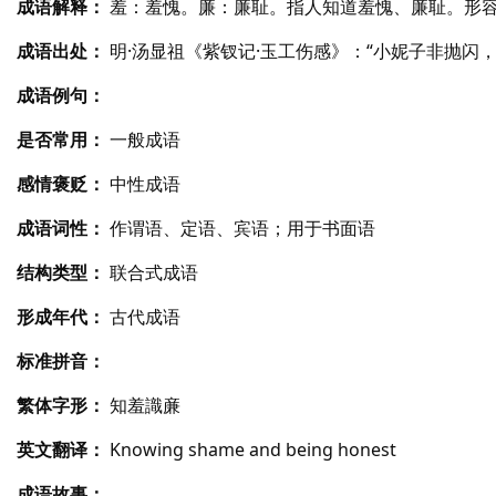
成语解释：
羞：羞愧。廉：廉耻。指人知道羞愧、廉耻。形
成语出处：
明·汤显祖《紫钗记·玉工伤感》：“小妮子非抛闪，
成语例句：
是否常用：
一般成语
感情褒贬：
中性成语
成语词性：
作谓语、定语、宾语；用于书面语
结构类型：
联合式成语
形成年代：
古代成语
标准拼音：
繁体字形：
知羞識亷
英文翻译：
Knowing shame and being honest
成语故事：