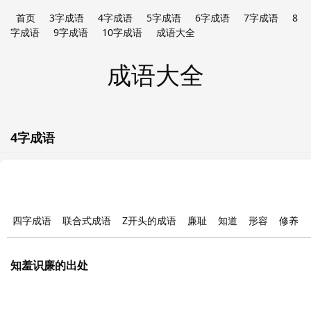
首页
3字成语
4字成语
5字成语
6字成语
7字成语
8
字成语
9字成语
10字成语
成语大全
成语大全
4字成语
四字成语
联合式成语
Z开头的成语
廉耻
知道
形容
修养
知羞识廉的出处