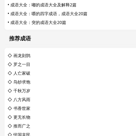
•
成语大全：嘟的成语大全及解释2篇
•
成语大全：嚼的四字成语，成语大全20篇
•
成语大全：突的成语大全20篇
推荐成语
◇
画龙刻鹄
◇
罗之一目
◇
人亡家破
◇
鸟钞求饱
◇
千秋万岁
◇
八方风雨
◇
书香世家
◇
更无长物
◇
推而广之
◇
忧国哀民