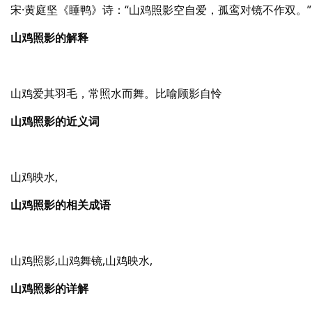
宋·黄庭坚《睡鸭》诗：“山鸡照影空自爱，孤鸾对镜不作双。”
山鸡照影的解释
山鸡爱其羽毛，常照水而舞。比喻顾影自怜
山鸡照影的近义词
山鸡映水,
山鸡照影的相关成语
山鸡照影,山鸡舞镜,山鸡映水,
山鸡照影的详解