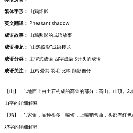
繁体字形：
山鶏炤影
英文翻译：
Pheasant shadow
成语故事：
山鸡照影的成语故事
成语接龙：
“山鸡照影”成语接龙
成语分类：
主谓式成语 四字成语 S开头的成语
成语关注：
山鸡 爱其 羽毛 比喻 顾影自怜
【山】：1.地面上由土石构成的高耸的部分：高山。山顶。2.
山字的详细解释
【鸡】：1.家禽，品种很多，嘴短，上嘴稍弯曲，头部有红色的
鸡字的详细解释