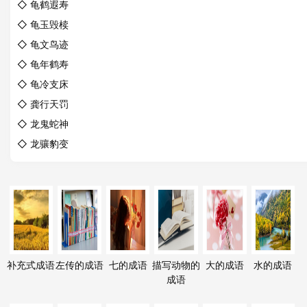
◇
龟鹤遐寿
◇
龟玉毁椟
◇
龟文鸟迹
◇
龟年鹤寿
◇
龟冷支床
◇
龚行天罚
◇
龙鬼蛇神
◇
龙骧豹变
补充式成语
左传的成语
七的成语
描写动物的
大的成语
水的成语
成语