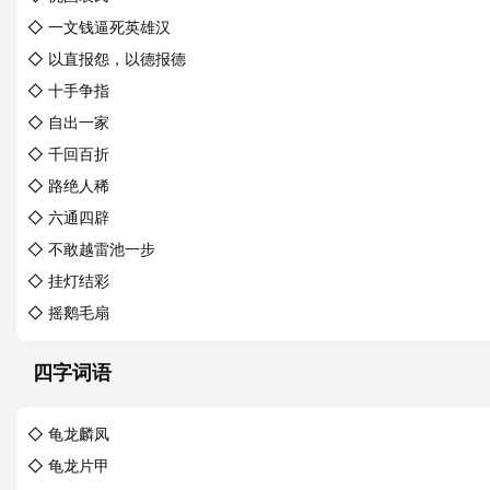
◇
一文钱逼死英雄汉
◇
以直报怨，以德报德
◇
十手争指
◇
自出一家
◇
千回百折
◇
路绝人稀
◇
六通四辟
◇
不敢越雷池一步
◇
挂灯结彩
◇
摇鹅毛扇
四字词语
◇
龟龙麟凤
◇
龟龙片甲