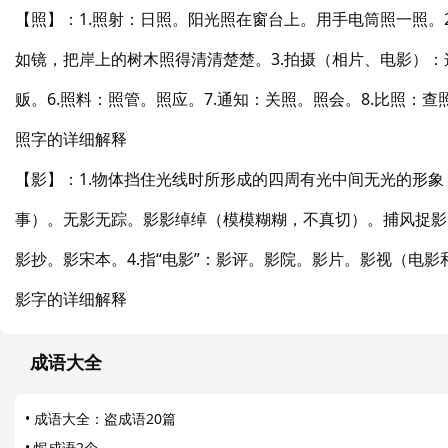
【照】：1.照射：日照。阳光照在窗台上。用手电筒照一照
如镜，把岸上的树木照得清清楚楚。3.拍摄（相片、电影）：
贩。6.照料：照管。照应。7.通知：关照。照会。8.比照：查
照字的详细解释
【影】：1.物体挡住光线时所形成的四周有光中间无光的形
事）。无影无踪。影影绰绰（模模糊糊，不真切）。捕风捉影
影抄。影宋本。4.指“电影”：影评。影院。影片。影视（电
影字的详细解释
成语大全
•
成语大全：盗成语20篇
•
怩成语2个