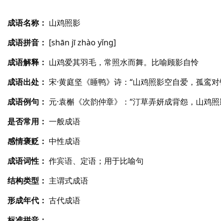
成语名称：
山鸡照影
成语拼音：
[shān jī zhào yǐng]
成语解释：
山鸡爱其羽毛，常照水而舞。比喻顾影自怜
成语出处：
宋·黄庭坚《睡鸭》诗：“山鸡照影空自爱，孤鸾对
成语例句：
元·袁槲《次韵仲章》：“汀草弄妍成背怨，山鸡照
是否常用：
一般成语
感情褒贬：
中性成语
成语词性：
作宾语、定语；用于比喻句
结构类型：
主谓式成语
形成年代：
古代成语
标准拼音：